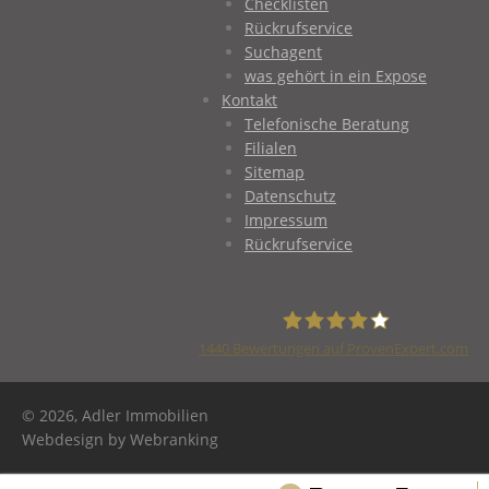
Checklisten
Rückrufservice
Suchagent
was gehört in ein Expose
Kontakt
Telefonische Beratung
Filialen
Sitemap
Datenschutz
Impressum
Rückrufservice
1440
Bewertungen auf ProvenExpert.com
Adler Immobilien
© 2026, Adler Immobilien
Webdesign by Webranking