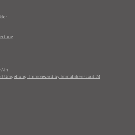
kler
wertung
/-in
 und Umgebung- Immoaward by Immobilienscout 24