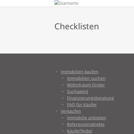
Checklisten
Immobilien kaufen
Immobilien suchen
Wohntraum Finder
Suchagent
Finanzierungsberatung
FAQ für Käufer
Verkaufen
Immobilie anbieten
Referenzenobjekte
Käuferfinder