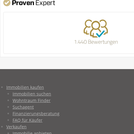
1.440 Bewertungen
Immobilien kaufen
Immobilien suchen
Wohntraum Finder
Suchagent
Finanzierungsberatung
FAQ für Käufer
Verkaufen
Immobilie anbieten