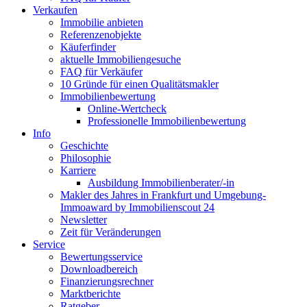
Verkaufen
Immobilie anbieten
Referenzenobjekte
Käuferfinder
aktuelle Immobiliengesuche
FAQ für Verkäufer
10 Gründe für einen Qualitätsmakler
Immobilienbewertung
Online-Wertcheck
Professionelle Immobilienbewertung
Info
Geschichte
Philosophie
Karriere
Ausbildung Immobilienberater/-in
Makler des Jahres in Frankfurt und Umgebung-
Immoaward by Immobilienscout 24
Newsletter
Zeit für Veränderungen
Service
Bewertungsservice
Downloadbereich
Finanzierungsrechner
Marktberichte
Ratgeber