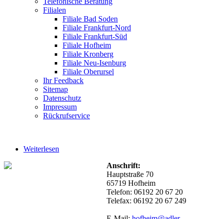
Telefonische Beratung
Filialen
Filiale Bad Soden
Filiale Frankfurt-Nord
Filiale Frankfurt-Süd
Filiale Hofheim
Filiale Kronberg
Filiale Neu-Isenburg
Filiale Oberursel
Ihr Feedback
Sitemap
Datenschutz
Impressum
Rückrufservice
Weiterlesen
über Hofheim
Anschrift:
Hauptstraße 70
65719 Hofheim
Telefon: 06192 20 67 20
Telefax: 06192 20 67 249
E-Mail:
hofheim@adler-