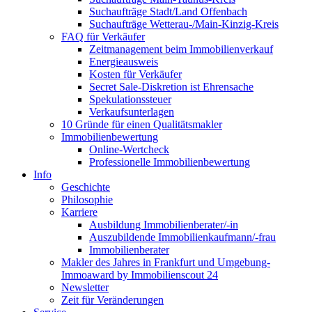
Suchaufträge Stadt/Land Offenbach
Suchaufträge Wetterau-/Main-Kinzig-Kreis
FAQ für Verkäufer
Zeitmanagement beim Immobilienverkauf
Energieausweis
Kosten für Verkäufer
Secret Sale-Diskretion ist Ehrensache
Spekulationssteuer
Verkaufsunterlagen
10 Gründe für einen Qualitätsmakler
Immobilienbewertung
Online-Wertcheck
Professionelle Immobilienbewertung
Info
Geschichte
Philosophie
Karriere
Ausbildung Immobilienberater/-in
Auszubildende Immobilienkaufmann/-frau
Immobilienberater
Makler des Jahres in Frankfurt und Umgebung-
Immoaward by Immobilienscout 24
Newsletter
Zeit für Veränderungen