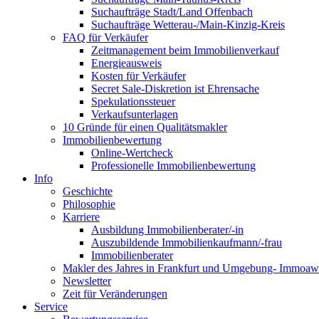
Suchaufträge Stadt/Land Offenbach
Suchaufträge Wetterau-/Main-Kinzig-Kreis
FAQ für Verkäufer
Zeitmanagement beim Immobilienverkauf
Energieausweis
Kosten für Verkäufer
Secret Sale-Diskretion ist Ehrensache
Spekulationssteuer
Verkaufsunterlagen
10 Gründe für einen Qualitätsmakler
Immobilienbewertung
Online-Wertcheck
Professionelle Immobilienbewertung
Info
Geschichte
Philosophie
Karriere
Ausbildung Immobilienberater/-in
Auszubildende Immobilienkaufmann/-frau
Immobilienberater
Makler des Jahres in Frankfurt und Umgebung- Immoaw
Newsletter
Zeit für Veränderungen
Service