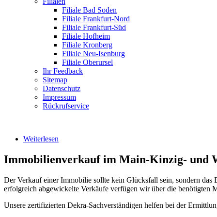
Filialen
Filiale Bad Soden
Filiale Frankfurt-Nord
Filiale Frankfurt-Süd
Filiale Hofheim
Filiale Kronberg
Filiale Neu-Isenburg
Filiale Oberursel
Ihr Feedback
Sitemap
Datenschutz
Impressum
Rückrufservice
Weiterlesen
über Referenzen
Immobilienverkauf im Main-Kinzig- und W
Der Verkauf einer Immobilie sollte kein Glücksfall sein, sondern das
erfolgreich abgewickelte Verkäufe verfügen wir über die benötigten 
Unsere zertifizierten Dekra-Sachverständigen helfen bei der Ermittlu