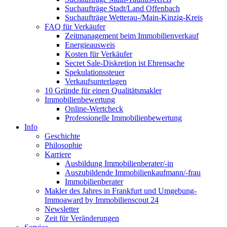
Suchaufträge Stadt/Land Offenbach
Suchaufträge Wetterau-/Main-Kinzig-Kreis
FAQ für Verkäufer
Zeitmanagement beim Immobilienverkauf
Energieausweis
Kosten für Verkäufer
Secret Sale-Diskretion ist Ehrensache
Spekulationssteuer
Verkaufsunterlagen
10 Gründe für einen Qualitätsmakler
Immobilienbewertung
Online-Wertcheck
Professionelle Immobilienbewertung
Info
Geschichte
Philosophie
Karriere
Ausbildung Immobilienberater/-in
Auszubildende Immobilienkaufmann/-frau
Immobilienberater
Makler des Jahres in Frankfurt und Umgebung-
Immoaward by Immobilienscout 24
Newsletter
Zeit für Veränderungen