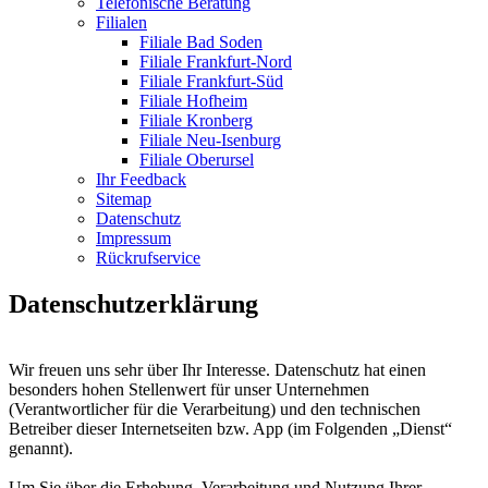
Telefonische Beratung
Filialen
Filiale Bad Soden
Filiale Frankfurt-Nord
Filiale Frankfurt-Süd
Filiale Hofheim
Filiale Kronberg
Filiale Neu-Isenburg
Filiale Oberursel
Ihr Feedback
Sitemap
Datenschutz
Impressum
Rückrufservice
Datenschutzerklärung
Wir freuen uns sehr über Ihr Interesse. Datenschutz hat einen
besonders hohen Stellenwert für unser Unternehmen
(Verantwortlicher für die Verarbeitung) und den technischen
Betreiber dieser Internetseiten bzw. App (im Folgenden „Dienst“
genannt).
Um Sie über die Erhebung, Verarbeitung und Nutzung Ihrer