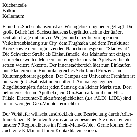
Küchenzeile
Balkon
Kellerraum
Frankfurt-Sachsenhausen ist als Wohngebiet ungeheuer gefragt. Die
große Beliebtheit Sachsenhausens begründet sich in der äußert
zentralen Lage mit kurzen Wegen und einer hervorragenden
Verkehrsanbindung zur City, dem Flughafen und dem Frankfurter
Kreuz sowie dem angrenzenden Naherholungsgebiet "Stadtwald".
Die Schweizer Straße als Einkaufsmeile, das Mainufer mit einigen
sehr sehenswerten Museen und einige historische Apfelweinlokale
setzen weitere Akzente. Der Innenstadtbereich lädt zum Einkaufen
und Flanieren ein. Ein umfangreiches Schul- und Freizeit- und
Kulturangebot ist gegeben. Der Campus der Universität Frankfurt ist
nur wenige U-Bahnstationen entfernt. Am nahegelegenen
Ziegelhüttenplatz findet jeden Samstag ein kleiner Markt statt. Dort
befinden sich eine Apotheke, ein Obi-Baumarkt und eine HIT-
Filiale. Discounter-Einkaufsmöglichkeiten (u.a. ALDI, LIDL) sind
in nur wenigen Geh-Minuten erreichbar.
Der Verkäufer wünscht ausdrücklich eine Bearbeitung durch Adler-
Immobilien. Bitte rufen Sie uns an oder besuchen Sie uns in einem
unserer 7 Regionalbüros im Rhein-Main-Gebiet. Gerne können Sie
auch eine E-Mail mit Ihren Kontaktdaten senden.