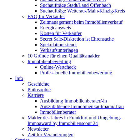
Suchaufträge Stadt/Land Offenbach
Suchaufträge Wetterau-/Main-Kinzig-Kreis
FAQ für Verkäufer
Zeitmanagement beim Immobilienverkauf
Energieausweis
Kosten für Verkäufer
Secret Sale-Diskretion ist Ehrensache
Spekulationssteuer
Verkaufsunterlagen
10 Gründe für einen Qualitätsmakler
Immobilienbewertung
Online-Wertcheck
Professionelle Immobilienbewertung
Info
Geschichte
Philosophie
Karriere
Ausbildung Immobilienberater/-in
Auszubildende Immobilienkaufmann/-frau
Immobilienberater
Makler des Jahres in Frankfurt und Umgebung-
Immoaward by Immobilienscout 24
Newsletter
Zeit für Veränderungen