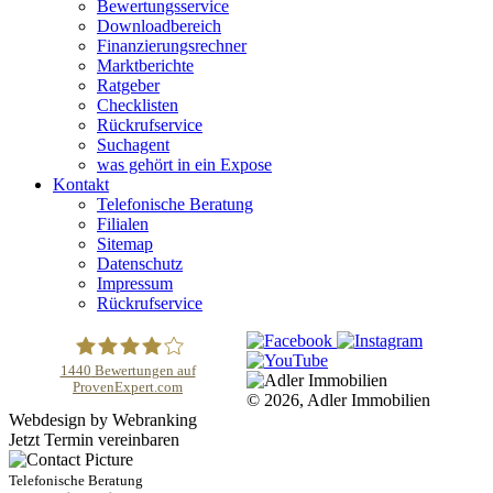
Bewertungsservice
Downloadbereich
Finanzierungsrechner
Marktberichte
Ratgeber
Checklisten
Rückrufservice
Suchagent
was gehört in ein Expose
Kontakt
Telefonische Beratung
Filialen
Sitemap
Datenschutz
Impressum
Rückrufservice
1440
Bewertungen auf
ProvenExpert.com
© 2026, Adler Immobilien
Adler Immobilien
Webdesign by Webranking
Jetzt Termin vereinbaren
Telefonische Beratung