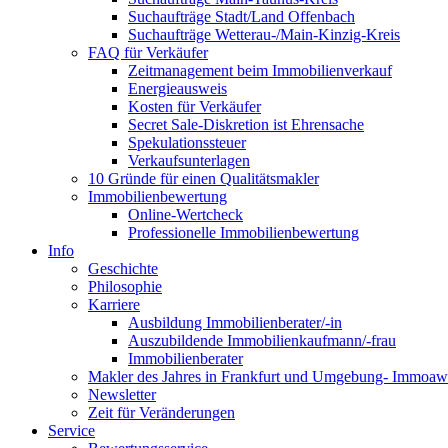
Suchaufträge Stadt/Land Offenbach
Suchaufträge Wetterau-/Main-Kinzig-Kreis
FAQ für Verkäufer
Zeitmanagement beim Immobilienverkauf
Energieausweis
Kosten für Verkäufer
Secret Sale-Diskretion ist Ehrensache
Spekulationssteuer
Verkaufsunterlagen
10 Gründe für einen Qualitätsmakler
Immobilienbewertung
Online-Wertcheck
Professionelle Immobilienbewertung
Info
Geschichte
Philosophie
Karriere
Ausbildung Immobilienberater/-in
Auszubildende Immobilienkaufmann/-frau
Immobilienberater
Makler des Jahres in Frankfurt und Umgebung- Immoaw
Newsletter
Zeit für Veränderungen
Service