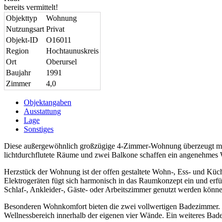
bereits vermittelt!
Objekttyp
Wohnung
Nutzungsart
Privat
Objekt-ID
O16011
Region
Hochtaunuskreis
Ort
Oberursel
Baujahr
1991
Zimmer
4,0
Objektangaben
Ausstattung
Lage
Sonstiges
Diese außergewöhnlich großzügige 4-Zimmer-Wohnung überzeugt mit 
lichtdurchflutete Räume und zwei Balkone schaffen ein angenehmes
Herzstück der Wohnung ist der offen gestaltete Wohn-, Ess- und Küc
Elektrogeräten fügt sich harmonisch in das Raumkonzept ein und erfü
Schlaf-, Ankleider-, Gäste- oder Arbeitszimmer genutzt werden könne
Besonderen Wohnkomfort bieten die zwei vollwertigen Badezimmer. D
Wellnessbereich innerhalb der eigenen vier Wände. Ein weiteres Ba