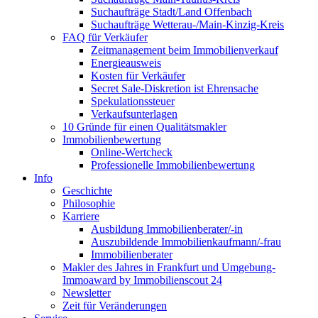
Suchaufträge Stadt/Land Offenbach
Suchaufträge Wetterau-/Main-Kinzig-Kreis
FAQ für Verkäufer
Zeitmanagement beim Immobilienverkauf
Energieausweis
Kosten für Verkäufer
Secret Sale-Diskretion ist Ehrensache
Spekulationssteuer
Verkaufsunterlagen
10 Gründe für einen Qualitätsmakler
Immobilienbewertung
Online-Wertcheck
Professionelle Immobilienbewertung
Info
Geschichte
Philosophie
Karriere
Ausbildung Immobilienberater/-in
Auszubildende Immobilienkaufmann/-frau
Immobilienberater
Makler des Jahres in Frankfurt und Umgebung-
Immoaward by Immobilienscout 24
Newsletter
Zeit für Veränderungen