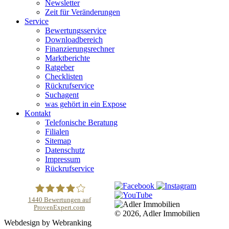
Newsletter
Zeit für Veränderungen
Service
Bewertungsservice
Downloadbereich
Finanzierungsrechner
Marktberichte
Ratgeber
Checklisten
Rückrufservice
Suchagent
was gehört in ein Expose
Kontakt
Telefonische Beratung
Filialen
Sitemap
Datenschutz
Impressum
Rückrufservice
1440
Bewertungen auf
ProvenExpert.com
© 2026, Adler Immobilien
Adler Immobilien
Webdesign by Webranking