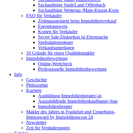
Suchaufträge Stadt/Land Offenbach
Suchaufträge Wetterau-/Main-Kinzig-Kreis
FAQ für Verkäufer
Zeitmanagement beim Immobilienverkauf
Energieausweis
Kosten für Verkäufer
Secret Sale-Diskretion ist Ehrensache
Spekulationssteuer
Verkaufsunterlagen
10 Gründe für einen Qualitätsmakler
Immobilienbewertung
Online-Wertcheck
Professionelle Immobilienbewertung
Info
Geschichte
Philosophie
Karriere
Ausbildung Immobilienberater/-in
Auszubildende Immobilienkaufmann/-frau
Immobilienberater
Makler des Jahres in Frankfurt und Umgebung-
Immoaward by Immobilienscout 24
Newsletter
Zeit für Veränderungen