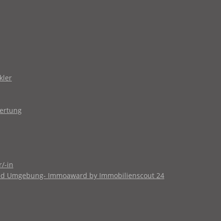
kler
wertung
/-in
 und Umgebung- Immoaward by Immobilienscout 24