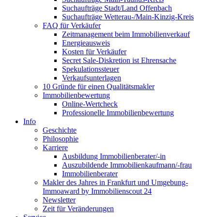
Suchaufträge Stadt/Land Offenbach
Suchaufträge Wetterau-/Main-Kinzig-Kreis
FAQ für Verkäufer
Zeitmanagement beim Immobilienverkauf
Energieausweis
Kosten für Verkäufer
Secret Sale-Diskretion ist Ehrensache
Spekulationssteuer
Verkaufsunterlagen
10 Gründe für einen Qualitätsmakler
Immobilienbewertung
Online-Wertcheck
Professionelle Immobilienbewertung
Info
Geschichte
Philosophie
Karriere
Ausbildung Immobilienberater/-in
Auszubildende Immobilienkaufmann/-frau
Immobilienberater
Makler des Jahres in Frankfurt und Umgebung-
Immoaward by Immobilienscout 24
Newsletter
Zeit für Veränderungen