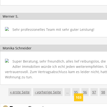
Werner S.
Sehr professionelles Team mit sehr guter Leistung!
Monika Schneider
Super Beratung, sehr freundlich, alles lief reibungslos, di
Adler Immobilien würde ich echt jeden weiterempfehlen. Se
vertrauensvoll. Zum Vertragsabschluss kam es leider nicht, hat
Wohnung zu tun.
Seiten
« erste Seite
‹ vorherige Seite
…
95
96
97
98
103